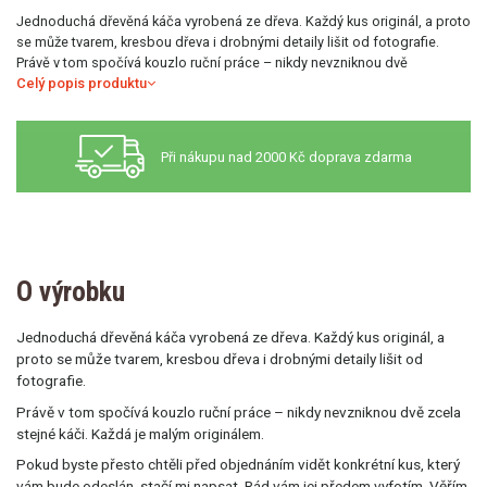
Jednoduchá dřevěná káča vyrobená ze dřeva. Každý kus originál, a proto
se může tvarem, kresbou dřeva i drobnými detaily lišit od fotografie.
Právě v tom spočívá kouzlo ruční práce – nikdy nevzniknou dvě
Celý popis produktu
Při nákupu nad 2000 Kč doprava zdarma
O výrobku
Jednoduchá dřevěná káča vyrobená ze dřeva. Každý kus originál, a
proto se může tvarem, kresbou dřeva i drobnými detaily lišit od
fotografie.
Právě v tom spočívá kouzlo ruční práce – nikdy nevzniknou dvě zcela
stejné káči. Každá je malým originálem.
Pokud byste přesto chtěli před objednáním vidět konkrétní kus, který
vám bude odeslán, stačí mi napsat. Rád vám jej předem vyfotím. Věřím