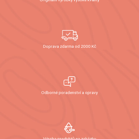
Doprava zdarma od 2000 Kč
Odborné poradenství a opravy
Výroba produktů na zakázku