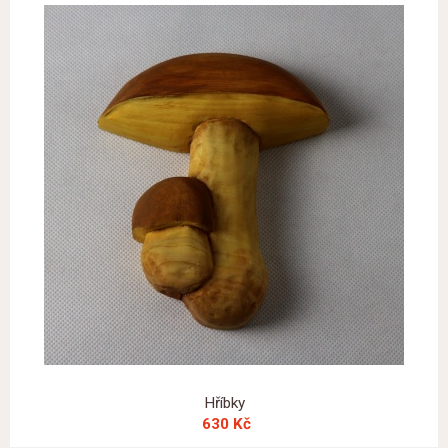
Hříbky
630 Kč