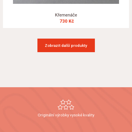
Křemenáče
730 Kč
Zobrazit další produkty
Originální výrobky vysoké kvality