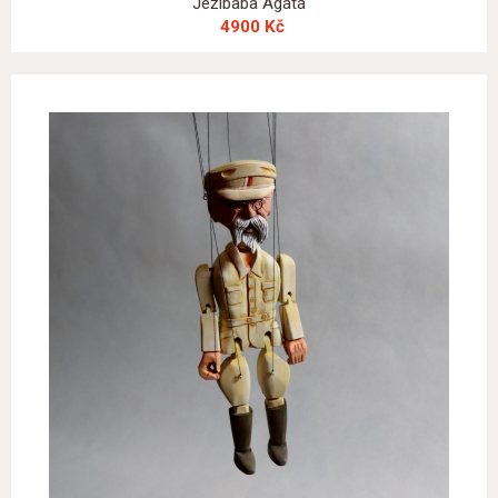
Ježibaba Agáta
4900 Kč