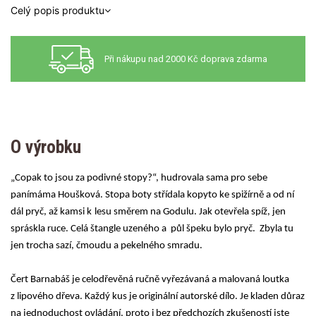
Celý popis produktu
Při nákupu nad 2000 Kč doprava zdarma
O výrobku
„Copak to jsou za podivné stopy?“, hudrovala sama pro sebe
panímáma Houšková. Stopa boty střídala kopyto ke spižírně a od ní
dál pryč, až kamsi k
lesu směrem na Godulu. Jak otevřela spíž, jen
spráskla ruce. Celá štangle uzeného a
půl špeku bylo pryč.
Zbyla tu
jen trocha sazí, čmoudu a pekelného smradu.
Čert Barnabáš
je celodřevěná ručně vyřezávaná a malovaná loutka
z lipového dřeva. Každý kus je originální autorské dílo. Je kladen důraz
na jednoduchost ovládání, proto i bez předchozích zkušeností jste