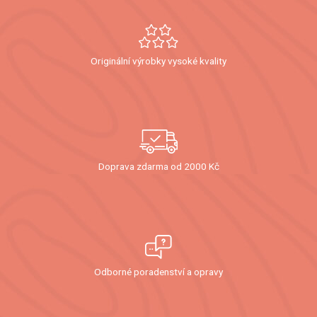
Originální výrobky vysoké kvality
Doprava zdarma od 2000 Kč
Odborné poradenství a opravy