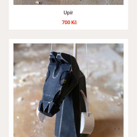
Upír
700 Kč