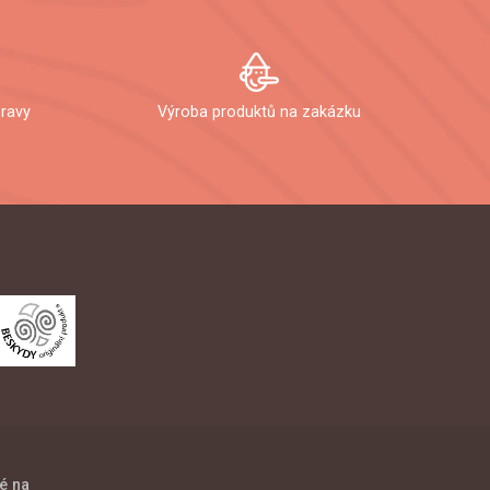
ravy
Výroba produktů na zakázku
é na