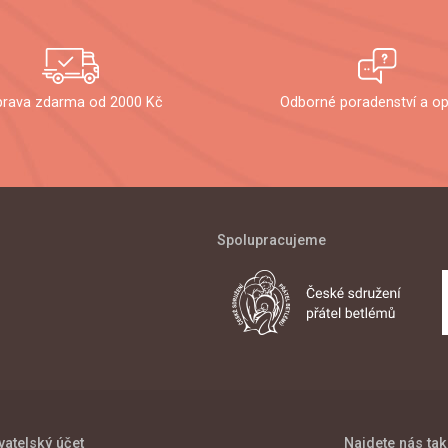
rava zdarma od 2000 Kč
Odborné poradenství a op
Spolupracujeme
vatelský účet
Najdete nás tak