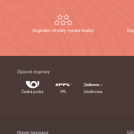
Originální výrobky vysoké kvality
Dop
Způsob dopravy
Česká pošta
PPL
Zásilkovna
Hlavní navigace
Uži