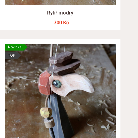
Rytíř modrý
700 Kč
Novinka
TOP