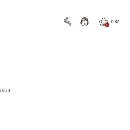
0 Kč
0
 Craft