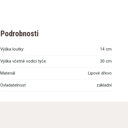
Podrobnosti
Výška loutky:
14 cm
Výška včetně vodící tyče:
30 cm
Materiál
Lipové dřevo
Ovladatelnost
základní