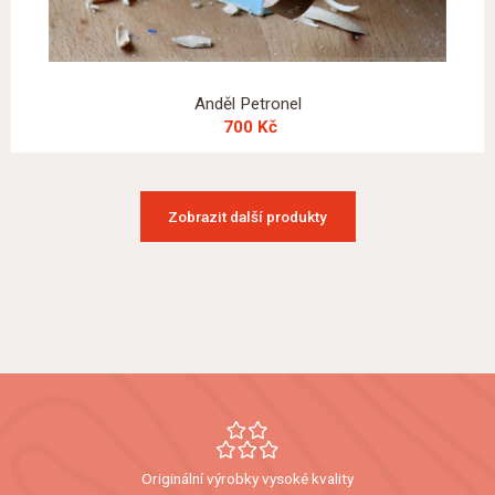
Anděl Petronel
700 Kč
Zobrazit další produkty
Originální výrobky vysoké kvality