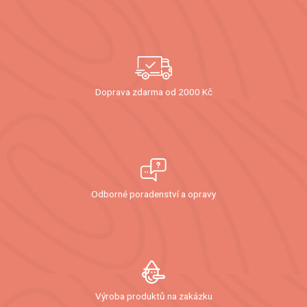
Doprava zdarma od 2000 Kč
Odborné poradenství a opravy
Výroba produktů na zakázku