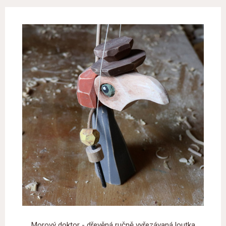
Morový doktor - dřevěná ručně vyřezávaná loutka