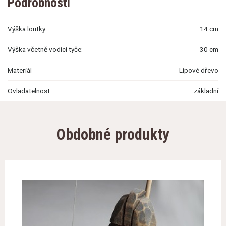
Podrobnosti
Výška loutky:
14 cm
Výška včetně vodící tyče:
30 cm
Materiál
Lipové dřevo
Ovladatelnost
základní
Obdobné produkty