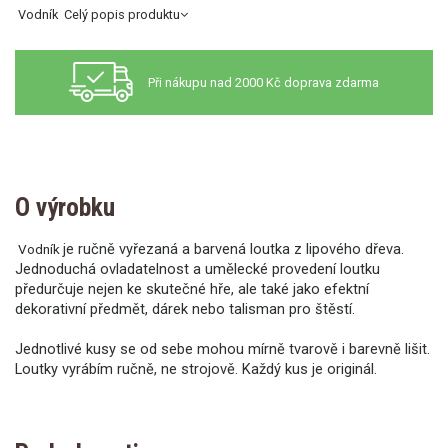
Vodník
Celý popis produktu
Při nákupu nad 2000 Kč doprava zdarma
O výrobku
je ručně vyřezaná a barvená loutka z lipového dřeva.
Vodník
Jednoduchá ovladatelnost a umělecké provedení loutku
předurčuje nejen ke skutečné hře, ale také jako efektní
dekorativní předmět, dárek nebo talisman pro štěstí.
Jednotlivé kusy se od sebe mohou mírně tvarově i barevně lišit.
Loutky vyrábím ručně, ne strojově. Každý kus je originál.