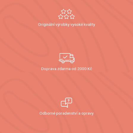
Originální výrobky vysoké kvality
Doprava zdarma od 2000 Kč
Odborné poradenství a opravy