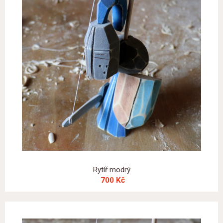
Rytíř modrý
700 Kč