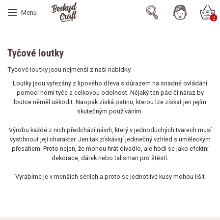
Menu
0
Tyčové loutky
Tyčové loutky jsou nejmenší z naší nabídky.
Loutky jsou vyřezány z lipového dřeva s důrazem na snadné ovládání
pomocí horní tyče a celkovou odolnost. Nějaký ten pád či náraz by
loutce něměl uškodit. Naopak získá patinu, kterou lze získat jen jejím
skutečným používáním.
Výrobu každé z nich předchází návrh, který v jednoduchých tvarech musí
vystihnout její charakter. Jen tak získávají jedinečný vzhled s uměleckým
přesahem. Proto nejen, že mohou hrát divadlo, ale hodí se jako efektní
dekorace, dárek nebo talisman pro štěstí.
Vyrábíme je v menších sériích a proto se jednotlivé kusy mohou lišit