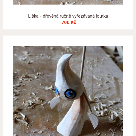
Liška - dřevěná ručně vyřezávaná loutka
700 Kč