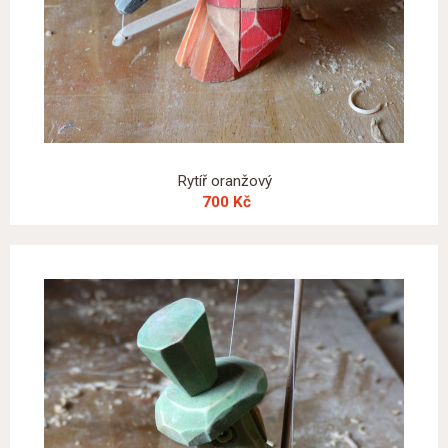
Rytíř oranžový
700 Kč