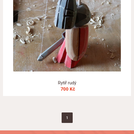
Rytíř rudý
700 Kč
1