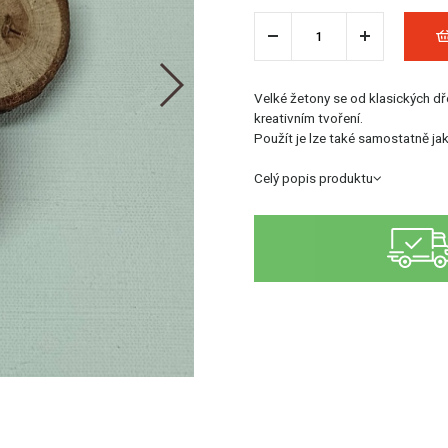
Velké žetony se od klasických dře
kreativním tvoření.
Použít je lze také samostatně ja
Celý popis produktu