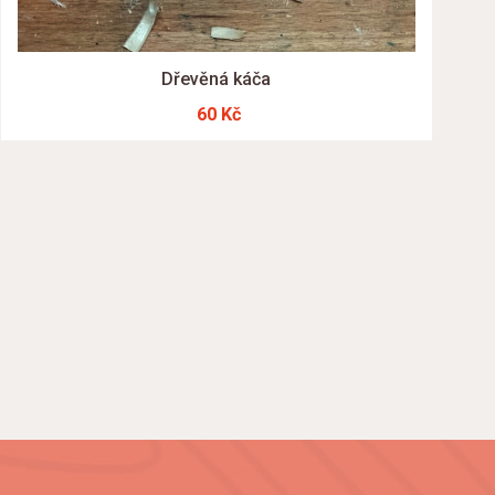
Dřevěná káča
60 Kč