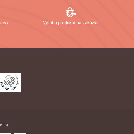
ravy
Výroba produktů na zakázku
é na