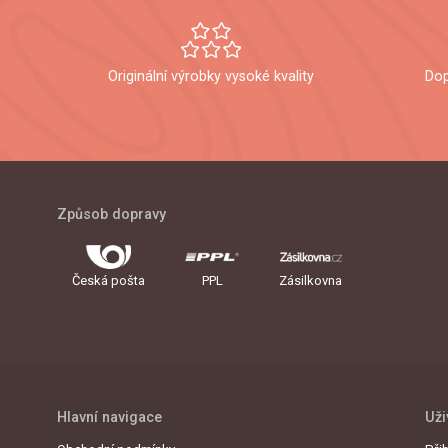
Originální výrobky vysoké kvality
Dop
Způsob dopravy
Česká pošta
PPL
Zásilkovna
Hlavní navigace
Uži