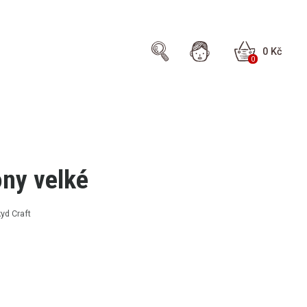
0 Kč
0
ny velké
yd Craft