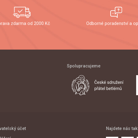
rava zdarma od 2000 Kč
Odborné poradenství a op
Spolupracujeme
vatelský účet
Najdete nás tak