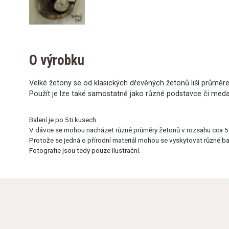
O výrobku
Velké žetony se od klasických dřevěných žetonů liší průměrem.
Použít je lze také samostatně jako různé podstavce či medai
Balení je po 5ti kusech.
V dávce se mohou nacházet různé průměry žetonů v rozsahu cca 5 
Protože se jedná o přírodní materiál mohou se vyskytovat různé bare
Fotografie jsou tedy pouze ilustrační.